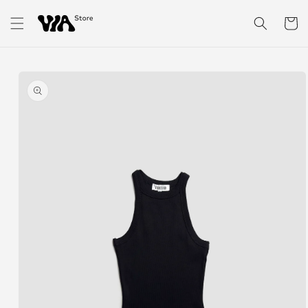
Přejít k
obsahu
Košík
Přejít na
informace
o
produktu