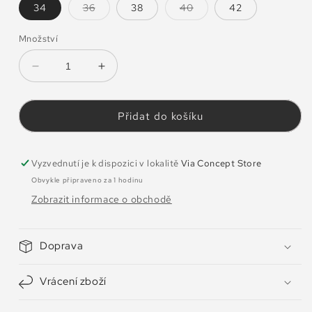
Vyprodaná
Vyprodaná
34
36
38
40
42
nebo
nebo
nedostupná
nedostupná
varianta
varianta
Množství
Snížit
Zvýšit
množství
množství
produktu
produktu
Tílko
Tílko
Přidat do košíku
Orelia
Orelia
Černé
Černé
Vyzvednutí je k dispozici v lokalitě
Via Concept Store
Obvykle připraveno za 1 hodinu
Zobrazit informace o obchodě
Doprava
Vrácení zboží