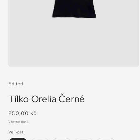
Otevřít
multimédia
1
v
Edited
modálním
okně
Tílko Orelia Černé
Běžná
850,00 Kč
cena
Včetně daní.
Velikosti